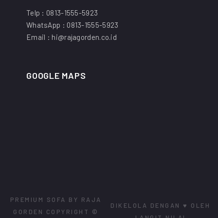
Telp : 0813-1555-5923
WhatsApp : 0813-1555-5923
Email : hi@rajagorden.co.id
GOOGLE MAPS
PREMIUM SOFA BY RAJA
DIKELOLA DENGAN ♥ OLEH
GORDEN
COPYRIGHT ©
LANGIT NILAI