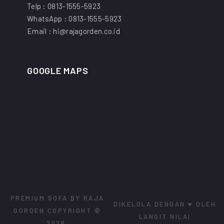
Telp : 0813-1555-5923
WhatsApp : 0813-1555-5923
Email : hi@rajagorden.co.id
GOOGLE MAPS
PREMIUM SOFA BY RAJA
DIKELOLA DENGAN ♥ OLEH
GORDEN
COPYRIGHT ©
LANGIT NILAI
2026.