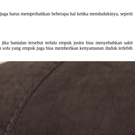
ga harus memperhatikan beberapa hal ketika mendudukinya, seperti
ka bantalan tersebut terlalu empuk justru bisa menyebabkan sakit
lan sofa yang empuk juga bisa memberikan kenyamanan duduk terlebih