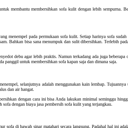
 untuk membantu membersihkan sofa kulit dengan lebih sempurna. B
 menempel pada permukaan sofa kulit. Setiap harinya sofa sudah past
am. Bahkan bisa sana menumpuk dan sulit dibersihkan. Terlebih pada b
yedot debu agar lebih praktis. Namun terkadang ada juga beberapa 
da panggil untuk membersihkan sofa kapan saja dan dimana saja.
g menempel, selanjutnya adalah menggunakan kain lembap. Tujuannya
lus dan air hangat.
ihkan dengan cara ini bisa Anda lakukan minimal seminggu hingga d
 sofa dengan biaya jasa pembersih sofa kulit yang terjangkau.
 sofa di bawah sinar matahari secara langsung. Padahal hal ini adal