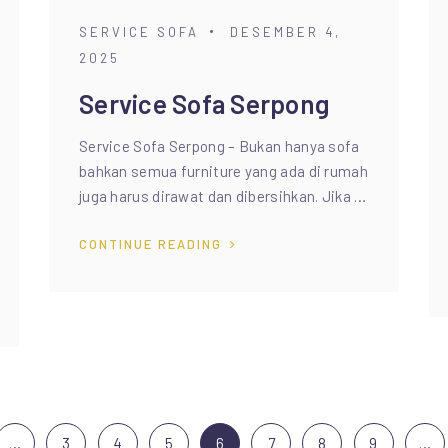
SERVICE SOFA
DESEMBER 4,
2025
Service Sofa Serpong
Service Sofa Serpong – Bukan hanya sofa
bahkan semua furniture yang ada di rumah
juga harus dirawat dan dibersihkan. Jika …
CONTINUE READING
…
3
4
5
6
7
8
9
…